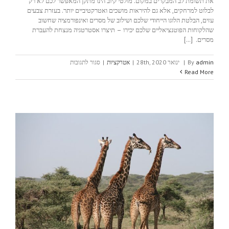
את תשומת לב המבקרים במקום. מולטי קיוב הינו מתקן המאפשר לכם לא רק
לבלוט למרחקים, אלא גם להיראות מושכים ואטרקטיביים יותר. בעזרת צבעים
עזים, הבלטת הלוגו הייחודי שלכם ושילוב של מסרים ואינפורמציה שחשוב
שהלקוחות הפוטנציאליים שלכם יכירו – תיצרו אסטרטגיה מנצחת להעברת
מסרים. [...]
על
admin
By
|
ינואר 28th, 2020
|
אטרקציות
|
סגור לתגובות
מולטי
Read More
קיוב
–
מוודאים
שרואים
אתכם