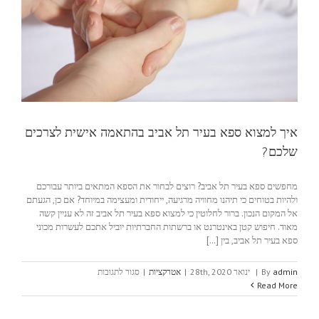
איך למצוא ספא בעיר תל אביב בהתאמה אישית לצרכים
שלכם?
מחפשים ספא בעיר תל אביב? רוצים לבחור את הספא המתאים ביותר עבורכם
ולהיות בטוחים כי תיהנו מחוויה מרגיעה, ייחודית ומעצימה במיוחד? אם כן, הגעתם
אל המקום הנכון. ברור לחלוטין כי למצוא ספא בעיר תל אביב זה לא עניין קשה
מאוד. חיפוש קטן באינטרנט או ברשתות החברתיות יוביל אתכם לעשרות מכוני
ספא בעיר תל אביב, בין [...]
על
admin
By
|
ינואר 28th, 2020
|
אטרקציות
|
סגור לתגובות
איך
Read More
למצוא
ספא