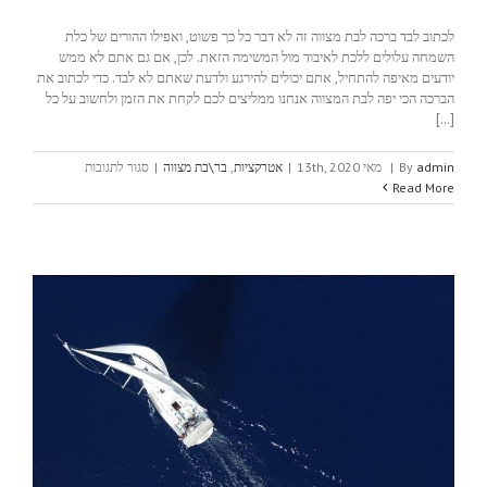
לכתוב לבד ברכה לבת מצווה זה לא דבר כל כך פשוט, ואפילו ההורים של כלת
השמחה עלולים ללכת לאיבוד מול המשימה הזאת. לכן, אם גם אתם לא ממש
יודעים מאיפה להתחיל, אתם יכולים להירגע ולדעת שאתם לא לבד. כדי לכתוב את
הברכה הכי יפה לבת המצווה אנחנו ממליצים לכם לקחת את הזמן ולחשוב על כל
[...]
על
admin
By
|
מאי 13th, 2020
|
אטרקציות
,
בר\בת מצווה
|
סגור לתגובות
ברכה
Read More
לבת
מצווה
מקורית
ויפה