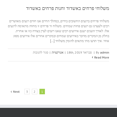
משלוחי פרחים באשדוד וחנות פרחים באשדוד
משלוחי פרחים ברגעים החשובים בחיים, במהלך החיים אנו חווים רגעים מאושרים
רבים ולצערנו גם רגעים פחות שמחים. משלוח זר פרחים זו מחווה מתאימה לרגעים
אלו. לאורך השנים ישנם אירועים רבים שאנו רוצים לציין בצורה כזו או אחרת.
בחלק מן המקרים מדובר באירועים שמחים ובמקרים אחרים אלו אירועים מסוג
אחר. איך תדעו מתי מתאים להזמין משלוחי [...]
על
admin
By
|
פברואר 18th, 2019
|
אטרקציות
|
סגור לתגובות
משלוחי
Read More
פרחים
באשדוד
וחנות
פרחים
באשדוד
Next
3
2
1