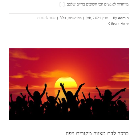
מיוחדות לאנשים הכי חשובים בחיים שלכם, [...]
על
admin
By
|
מרץ 9th, 2021
|
אטרקציות
,
כללי
|
סגור לתגובות
הזמנת
Read More
מתנות
לחג
הפסח
באונליין
–
לחיצת
כפתור
שסוגרת
פינה
ברכה לבת מצווה מקורית ויפה