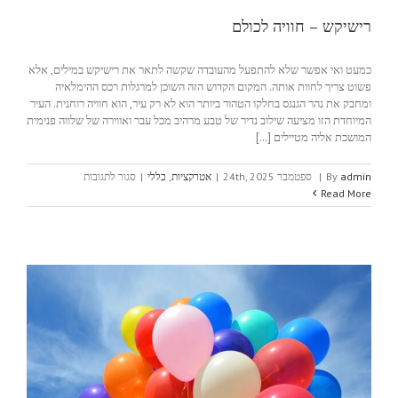
רישיקש – חוויה לכולם
כמעט ואי אפשר שלא להתפעל מהעובדה שקשה לתאר את רישיקש במילים, אלא
פשוט צריך לחוות אותה. המקום הקדוש הזה השוכן למרגלות רכס ההימלאיה
ומחבק את נהר הגנגס בחלקו הטהור ביותר הוא לא רק עיר, הוא חוויה רוחנית. העיר
המיוחדת הזו מציעה שילוב נדיר של טבע מרהיב מכל עבר ואווירה של שלווה פנימית
המושכת אליה מטיילים [...]
על
admin
By
|
ספטמבר 24th, 2025
|
אטרקציות
,
כללי
|
סגור לתגובות
רישיקש
Read More
–
חוויה
לכולם