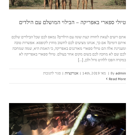
טיולי ספארי באפריקה – הבילוי המושלם עם הילדים
אתם רוצים לצאת לחוויה קצת שונה עם הילדים? נמאס לכם שכל הבילויים שלכם
איתם דומים? אם כך, אנחנו מציעים לכם לחשוב מחוץ לקופסא. אפשרות טובה
ומעניינת אלה הם טיולי ספארי מאורגנים באפריקה, כי האמת היא, שמה שמחכה
לכם שם לא מחכה לכם בשום מקום אחר בעולם. טיולי ספארי באפריקה לא
במקרה הפכו ללהיט גדול ולכן, [...]
על
admin
By
|
מאי 14th, 2019
|
אטרקציות
|
סגור לתגובות
טיולי
Read More
ספארי
באפריקה
–
הבילוי
המושלם
עם
הילדים