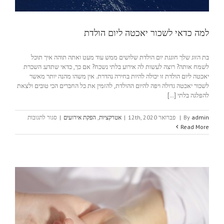
למה כדאי לשכור יאכטה ליום הולדת
בת הזוג שלך חוגגת יום הולדת שלושים ממש עוד מעט ואתה תוהה איך תוכל
לשמח אותה? רוצה לעשות לה אירוע בלתי נשכח? אם כך, כדאי שתדע: השכרת
יאכטה ליום הולדת זו יכולה להיות בחירה נהדרת. אין משהו מהנה יותר מאשר
לשכור יאכטה גדולה ויפה להיום ההולדת, להזמין את כל החברים הכי טובים ולצאת
להפלגה בלתי [...]
על
admin
By
|
פברואר 12th, 2020
|
אטרקציות
,
הפקת אירועים
|
סגור לתגובות
למה
Read More
כדאי
לשכור
יאכטה
ליום
הולדת