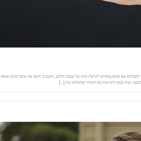
 משתלם.אם אתם עומדים לקראת קניה של טבעת יהלום, חשוב כי תדעו מה אתם קונים ואיפה בד
נה, קניה נבונה היא קניה בה המחיר שתשלמו בגין [...]