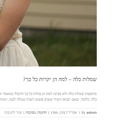
שמלות כלה – למה הן יקרות כל כך?
מחפשת שמלת כלה ולא מבינה למה הן עולות כל כך הרבה? במאמר זה
כלה. כלומר, שאם תבואו ותגידו שאתן פשוט רוצות שמלה לבנה, המחיר יר
על
admin
By
|
אפריל 19th, 2017
|
חתונות
,
מסיבות
|
סגור לתגובות
שמל
כלה
–