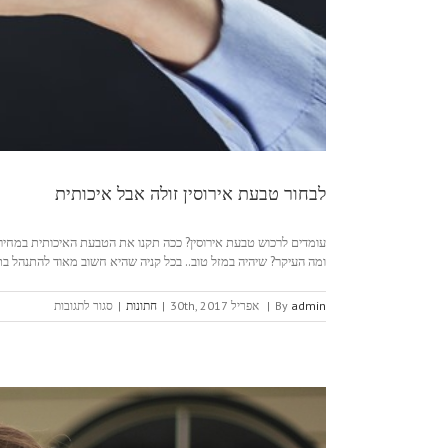
לבחור טבעת אירוסין זולה אבל איכותית
עומדים לרכוש טבעת אירוסין? ככה תקנו את הטבעת האיכותית במחיר
ומה העיקר? שיהיה במזל טוב.. בכל קניה שהיא חשוב מאוד להתנהל בתבו
על
admin
By
|
אפריל 30th, 2017
|
חתונות
|
סגור לתגובות
לבחור
טבעת
אירוסין
זולה
אבל
איכותית