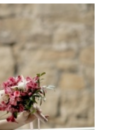
למה
הן
יקרו
כל
כך?