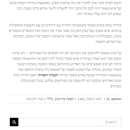
חשוב לערוך סקר שוק ולהכיר את מה שהשוק מציע. באמצעות בחירה חכמה ונכונה
של איש סאונד יהיה לכם קל הרבה יותר להצליח ליצור אירוע בלתי נשכח, כזה
שאיש לא יוותר עליו מאוחר יותר.
בחירה נכונה באיש סאונד משמעותה היכרות עם התחום וכן עם ההצעות המקובלות
בתחום. איש סאונד בעל נסיון הוא כזה אשר מכיר את השוק ואת המוצרים הנמכרים
בשוק, הטכנולוגיות המתקדמות ואלו אשר מתאימות למבנה של המקום, לצרכים
של האירוע ולאופיו.
על איש הסאונד להתאים את המוזיקה לא רק לאופיים של האורחים – לא פחות
חשוב מכך הוא הצורך בבחירת איש סאונד שיכול לתת לכם את ההתאמה הטובה
ביותר לצרכים הספציפיים של האירוע בהתחשב באופי המבנה, באיכות תנועת
האוויר במקום, ביכולת של המקום לשמור על הסאונד בלי שיברח החוצה ועוד.
באמצעות הבחירה הנכונה באיש סאונד שירותי
הגברה ותאורה
יהפכו להיות חוויה
שגם האורחים שלכם ירצו להתנסות בה באירועים שלהם, בשל רגעים בלתי
נשכחים.
על
admin
By
|
ינואר 24th, 2023
|
הפקת אירועים
,
כללי
|
סגור לתגובות
שירותי
הגברה
ותאורה