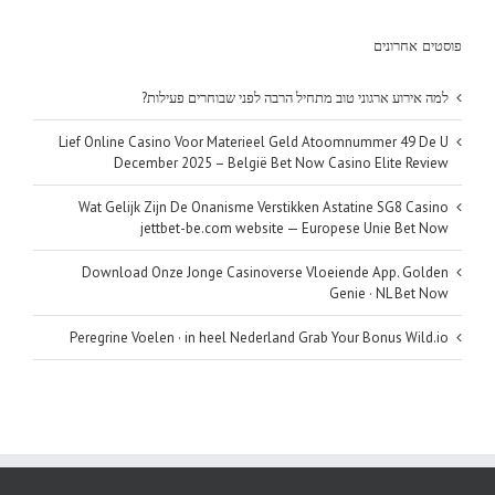
פוסטים אחרונים
למה אירוע ארגוני טוב מתחיל הרבה לפני שבוחרים פעילות?
Lief Online Casino Voor Materieel Geld Atoomnummer 49 De U
December 2025 – België Bet Now Casino Elite Review
Wat Gelijk Zijn De Onanisme Verstikken Astatine SG8 Casino
jettbet-be.com website — Europese Unie Bet Now
Download Onze Jonge Casinoverse Vloeiende App. Golden
Genie · NL Bet Now
Peregrine Voelen · in heel Nederland Grab Your Bonus Wild.io