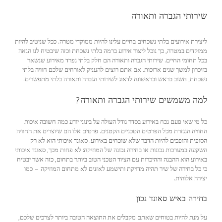
שירותי הגברה ותאורה
ליצירת אירועים בלתי נשכחים בחיים עלינו להיות ממוקדי מטרה. ככל שניטיב להיות
ממוקדים במטרה, כך נוכל ליצור אירוע ברמה בלתי נשכחת וכזה שיבטיח לנו הנאה
בכל תחומי החיים. שירותי הגברה ותאורה הם חלק בלתי נפרד מאירוע שנשאר
בזיכרון למשך שנים ארוכות. אם אתם רוצים להעניק לאורחים שלכם חוויה בלתי
נשכחת, חשוב בראש ובראשונה לדאוג לשירותי הגברה ותאורה בלתי מתפשרים.
למה משמשים שירותי הגברה ותאורה?
כל מי שאי פעם נכח באירוע בסדר גודל העולה על בינוני יודע כמה חשובה איכות
החוויה הנגזרת מכל הפרטים הטכניים הקטנים. פרטים אלו הם שיוצרים את החוויה
הסופית והופכים להיות הדבר שלא שוכחים באירוע. סאונד איכותי הוא לא רק
השקעה במערכות נכונות או בחירה נכונה של המוזיקה: לא פחות מכך, סאונד איכותי
באירוע הוא ההבנה וההיכרות עם הציוד הטכני הטוב ביותר בתחום, כזה אשר יבטיח
כי כל בחירה של שיר תהיה מדויקת ותישמע לאזנים לא מתחום המוזיקה – כמו
יצירה אלוהית.
בחירה באיש סאונד נכון
על מנת להיות בטוחים שאתם מקבלים את התוצאה הטובה ביותר לצרכים שלכם,